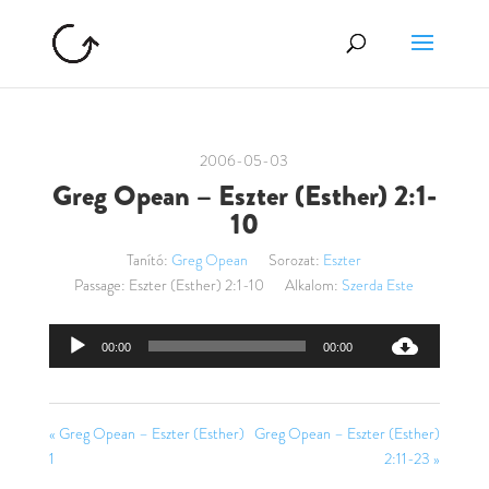
2006-05-03
Greg Opean – Eszter (Esther) 2:1-
10
Tanító:
Greg Opean
Sorozat:
Eszter
Passage:
Eszter (Esther) 2:1-10
Alkalom:
Szerda Este
Audió
00:00
00:00
lejátszó
« Greg Opean – Eszter (Esther)
Greg Opean – Eszter (Esther)
1
2:11-23 »