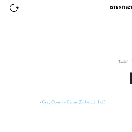
ISTENTISZ
Tanító:
« Greg Opean – Eszter (Esther) 2:11-23