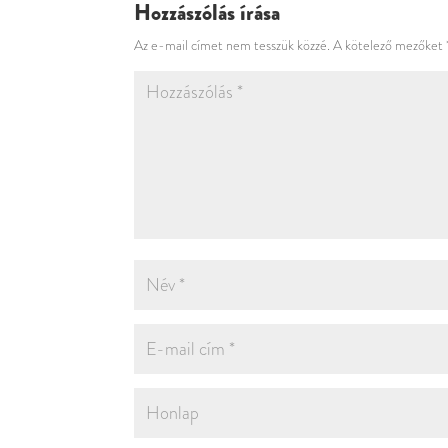
Hozzászólás írása
Az e-mail címet nem tesszük közzé.
A kötelező mezőket