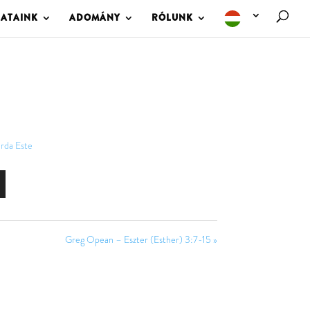
LATAINK
ADOMÁNY
RÓLUNK
rda Este
Greg Opean – Eszter (Esther) 3:7-15 »