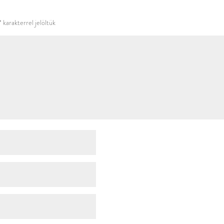
használni.
*
karakterrel jelöltük