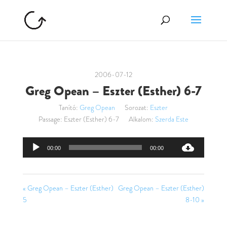
2006-07-12
Greg Opean – Eszter (Esther) 6-7
Tanító:
Greg Opean
Sorozat:
Eszter
Passage:
Eszter (Esther) 6-7
Alkalom:
Szerda Este
Audió
00:00
00:00
lejátszó
« Greg Opean – Eszter (Esther)
Greg Opean – Eszter (Esther)
5
8-10 »