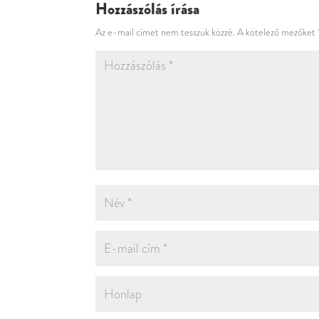
Hozzászólás írása
Az e-mail címet nem tesszük közzé.
A kötelező mezőket