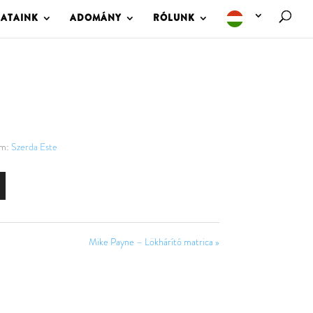
LATAINK
ADOMÁNY
RÓLUNK
om:
Szerda Este
Mike Payne – Lökhárító matrica »