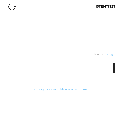
ISTENTISZ
Tanító:
Gyűgyi 
« Gergely Géza – Isten saját szerelme