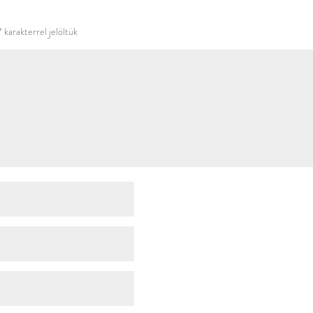
használni.
*
karakterrel jelöltük