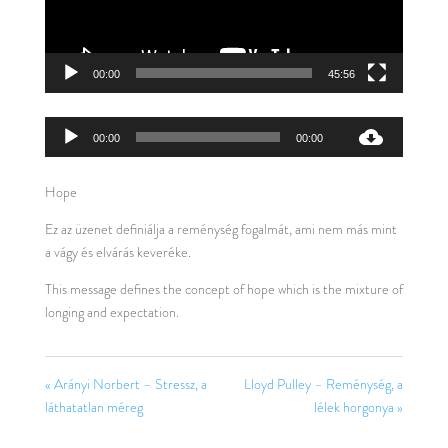
00:00
45:56
Audió
00:00
00:00
lejátszó
Hope
Ez az üzenet definiálja a reménység fogalmát, ami nem más mint
a vágy és elvárás keveréke.
This message defines the concept of hope which is the mixture of
longing and expectation.
« Arányi Norbert – Stressz, a
Lloyd Pulley – Reménység, a
láthatatlan méreg
lélek horgonya »