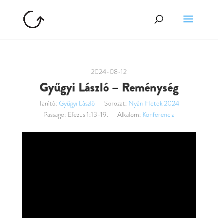
2024-08-12
Gyűgyi László – Reménység
Tanító:
Gyűgyi László
Sorozat:
Nyári Hetek 2024
Passage:
Efezus 1:13-19.
Alkalom:
Konferencia
Videólejátszó