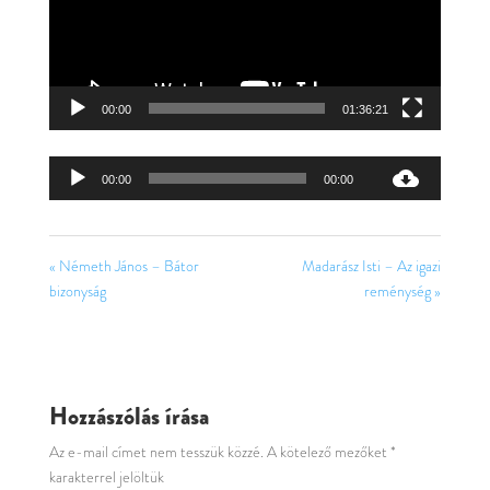
00:00
01:36:21
Audió
00:00
00:00
lejátszó
« Németh János – Bátor
Madarász Isti – Az igazi
bizonyság
reménység »
Hozzászólás írása
Az e-mail címet nem tesszük közzé.
A kötelező mezőket
*
karakterrel jelöltük