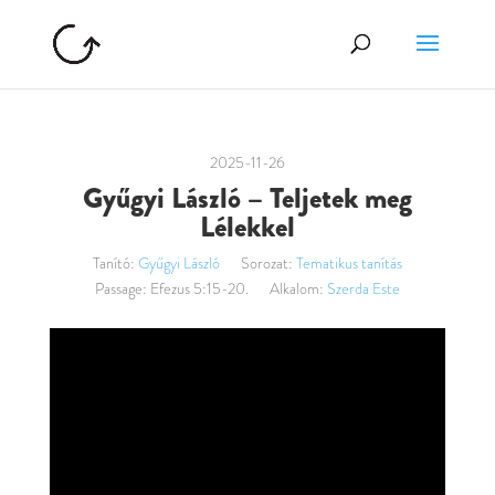
2025-11-26
Gyűgyi László – Teljetek meg
Lélekkel
Tanító:
Gyűgyi László
Sorozat:
Tematikus tanítás
Passage:
Efezus 5:15-20.
Alkalom:
Szerda Este
Videólejátszó