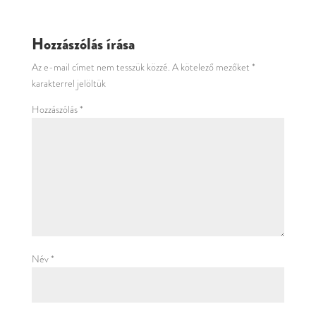
Hozzászólás írása
Az e-mail címet nem tesszük közzé.
A kötelező mezőket
*
karakterrel jelöltük
Hozzászólás
*
Név
*