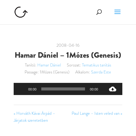
2008-04-16
Hamar Dániel – 1Mózes (Genesis)
Tanító:
Hamar Dániel
Sorozat:
Tematikus tanítás
Passage:
1Mózes (Genesis)
Alkalom:
Szerda Este
Audió
00:00
00:00
lejátszó
« Horváth Kávai Árpád –
Paul Lange – Isten veled van »
Járjatok szeretetben