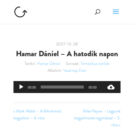
2007-10-28
Hamar Dániel – A hatodik napon
Tanító:
Hamar Dániel
Sorozat:
Tematikus tanítás
Alkalom:
Vasárnap Este
Audió
00:00
00:00
lejátszó
« Mark Walsh – A félreértett
Mike Payne – Legyünk
kegyelem – 4. rész
kegyelmesek egymással – 5.
rész »