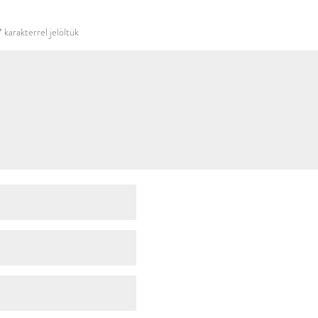
használni.
*
karakterrel jelöltük