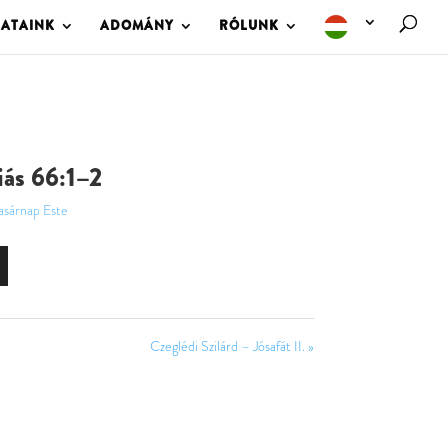
LATAINK
ADOMÁNY
RÓLUNK
iás 66:1–2
asárnap Este
Czeglédi Szilárd – Jósafát II. »