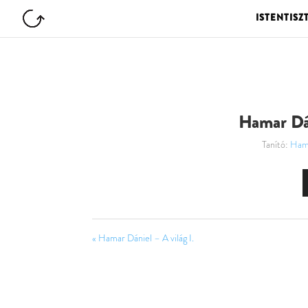
ISTENTISZ
Hamar Dán
Tanító:
Hama
« Hamar Dániel – A világ I.