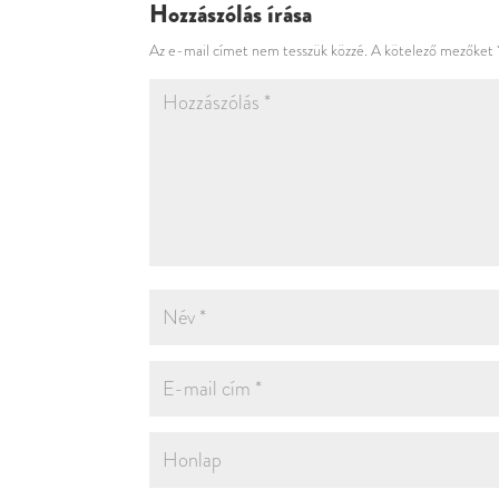
Hozzászólás írása
Az e-mail címet nem tesszük közzé.
A kötelező mezőket