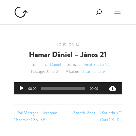
2009-06-14
Hamar Dániel – János 21
Tanító:
Hamar Dániel
Sorozat:
Tematikus tanítás
Passage:
János 21
Alkalom:
Vasárnap Este
Audió
00:00
00:00
lejátszó
« Phil Metzger – Jeremiás
Németh János – 2Korinthus (2
(Jeremiah) 35–38
Cor) 1:3–11 »