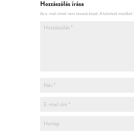
Hozzászólás írása
Az e-mail címet nem tesszük közzé.
A kötelező mezőket