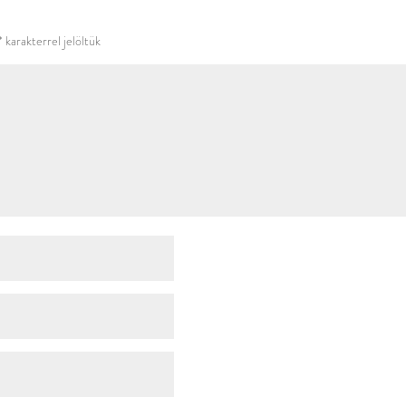
használni.
*
karakterrel jelöltük