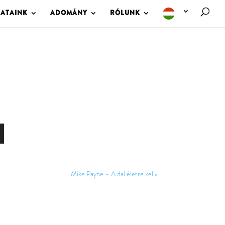
LATAINK
ADOMÁNY
RÓLUNK
Mike Payne – A dal életre kel »