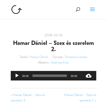
2008-03-16
Hamar Dániel – Szex és szerelem
2.
Tanító:
Hamar Dániel
Sorozat:
Tematikus tanítás
Alkalom:
Vasárnap Este
Audió
00:00
00:00
lejátszó
« Hamar Dániel – Szex és
Hamar Dániel – Szex és
szerelem 3.
szerelem 1. »