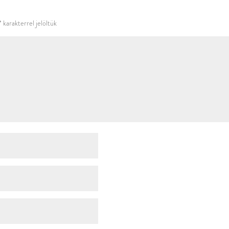
használni.
*
karakterrel jelöltük