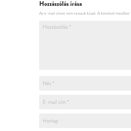
Hozzászólás írása
Az e-mail címet nem tesszük közzé.
A kötelező mezőket