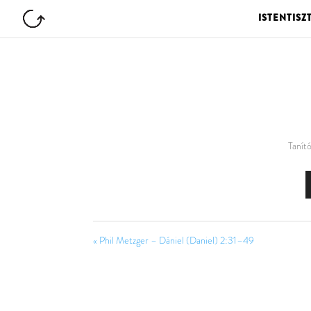
ISTENTISZ
Tanító
« Phil Metzger – Dániel (Daniel) 2:31–49