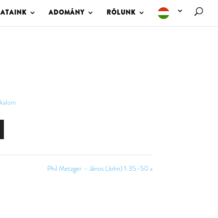
LATAINK
ADOMÁNY
RÓLUNK
lkalom
Phil Metzger – János (John) 1:35–50 »