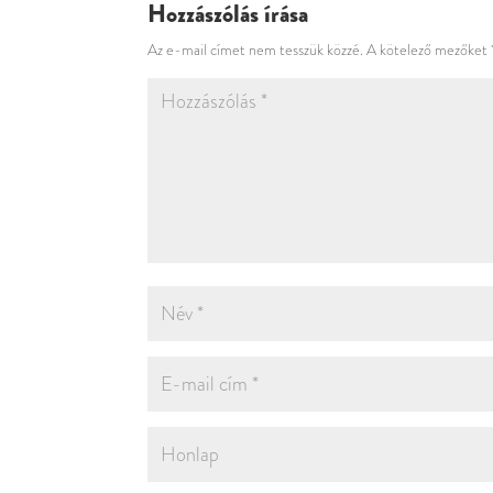
Hozzászólás írása
Az e-mail címet nem tesszük közzé.
A kötelező mezőket