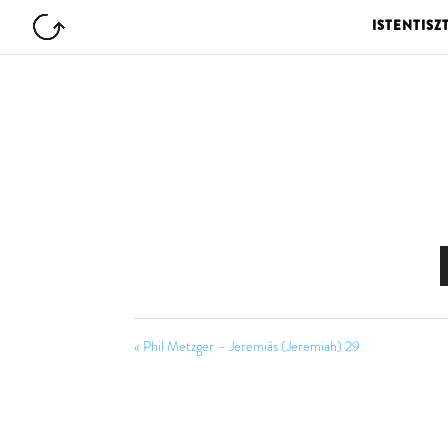
ISTENTISZ
« Phil Metzger – Jeremiás (Jeremiah) 29