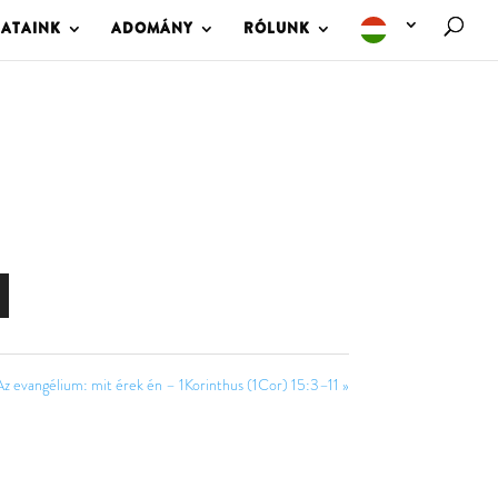
LATAINK
ADOMÁNY
RÓLUNK
z evangélium: mit érek én – 1Korinthus (1Cor) 15:3–11 »