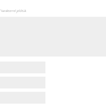
használni.
*
karakterrel jelöltük