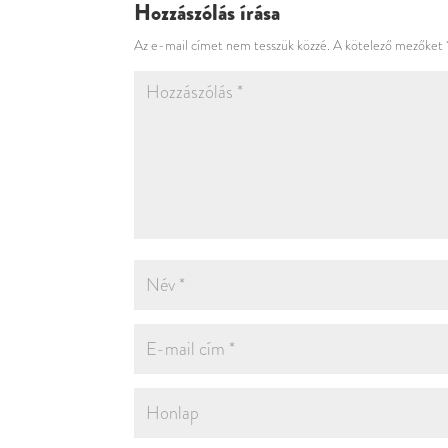
Hozzászólás írása
Az e-mail címet nem tesszük közzé.
A kötelező mezőket