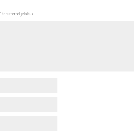
használni.
*
karakterrel jelöltük