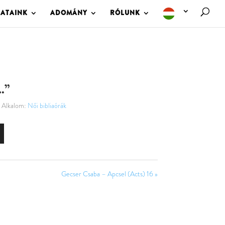
LATAINK
ADOMÁNY
RÓLUNK
…”
Alkalom:
Női bibliaórák
Gecser Csaba – Apcsel (Acts) 16 »