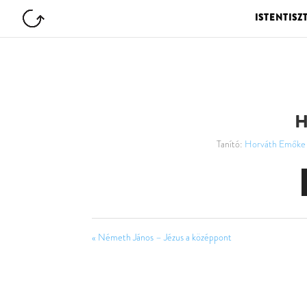
ISTENTISZ
H
Tanító:
Horváth Emőke
« Németh János – Jézus a középpont