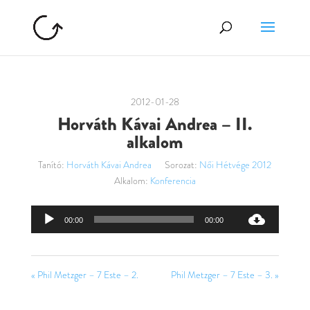
2012-01-28
Horváth Kávai Andrea – II.
alkalom
Tanító:
Horváth Kávai Andrea
Sorozat:
Női Hétvége 2012
Alkalom:
Konferencia
Audió
00:00
00:00
lejátszó
« Phil Metzger – 7 Este – 2.
Phil Metzger – 7 Este – 3. »