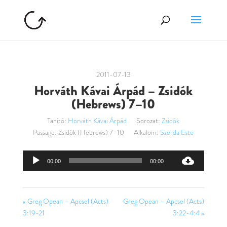
2011-07-13
Horváth Kávai Árpád – Zsidók
(Hebrews) 7–10
Tanító:
Horváth Kávai Árpád
Sorozat:
Zsidók
Passage:
Zsidók (Hebrews) 7–10
Alkalom:
Szerda Este
Audió
00:00
00:00
lejátszó
« Greg Opean – Apcsel (Acts)
Greg Opean – Apcsel (Acts)
3:19-21
3:22-4:4 »