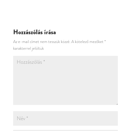
Hozzászólás írása
Az e-mail címet nem tesszük közzé.
A kötelező mezőket
*
karakterrel jelöltük