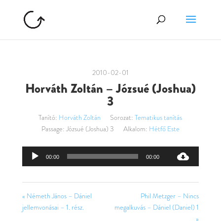
2010-02-01
Horváth Zoltán – Józsué (Joshua)
3
Tanító:
Horváth Zoltán
Sorozat:
Tematikus tanítás
Passage:
Józsué (Joshua) 3
Alkalom:
Hétfő Este
Audió
00:00
00:00
lejátszó
« Németh János – Dániel
Phil Metzger – Nincs
jellemvonásai – 1. rész.
megalkuvás – Dániel (Daniel) 1
»