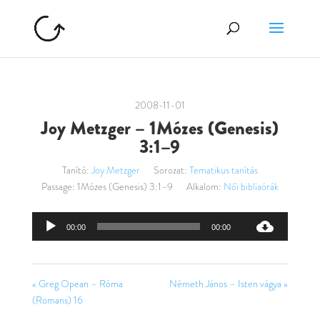
2008-11-01
Joy Metzger – 1Mózes (Genesis)
3:1–9
Tanító:
Joy Metzger
Sorozat:
Tematikus tanítás
Passage:
1Mózes (Genesis) 3:1–9
Alkalom:
Női bibliaórák
Audió
00:00
00:00
lejátszó
« Greg Opean – Róma
Németh János – Isten vágya »
(Romans) 16