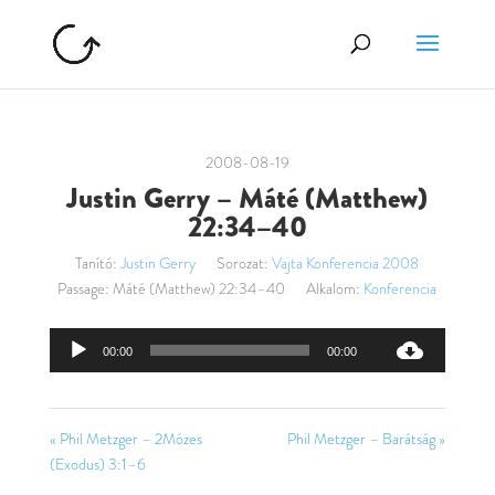
2008-08-19
Justin Gerry – Máté (Matthew)
22:34–40
Tanító:
Justin Gerry
Sorozat:
Vajta Konferencia 2008
Passage:
Máté (Matthew) 22:34–40
Alkalom:
Konferencia
Audió
00:00
00:00
lejátszó
« Phil Metzger – 2Mózes
Phil Metzger – Barátság »
(Exodus) 3:1–6