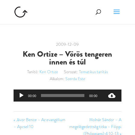
2009-12-09
Ken Ortize – Vörös tengeren
innen és túl
Tanító:
Ken Ortize
Sorozat:
Tematikus tanítás
Alkalom:
Szerda Este
Audió
00:00
00:00
lejátszó
« Jávor Bence – Az evangélium
Molnár Sándor – A
– Apcsel 10
megelégedettség titka – Filippi
(Philippians) 4:10-13 »