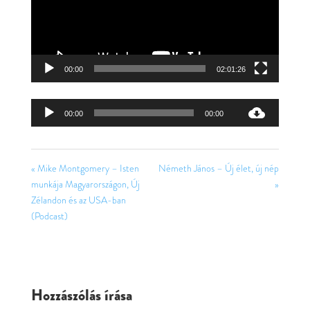
00:00
02:01:26
Audió
00:00
00:00
lejátszó
« Mike Montgomery – Isten
Németh János – Új élet, új nép
munkája Magyarországon, Új
»
Zélandon és az USA-ban
(Podcast)
Hozzászólás írása