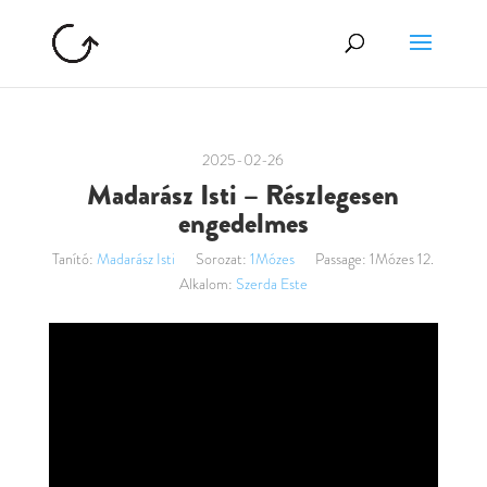
2025-02-26
Madarász Isti – Részlegesen
engedelmes
Tanító:
Madarász Isti
Sorozat:
1Mózes
Passage:
1Mózes 12.
Alkalom:
Szerda Este
Videólejátszó