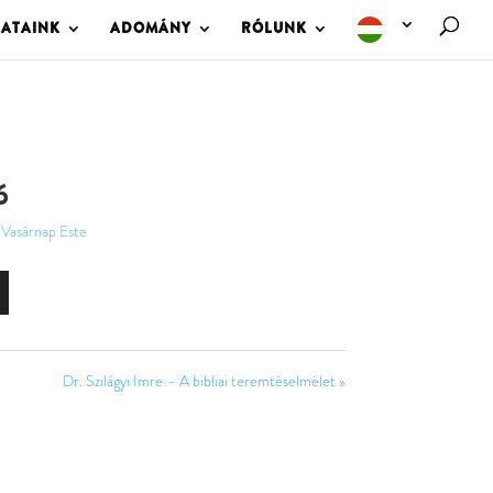
LATAINK
ADOMÁNY
RÓLUNK
6
Vasárnap Este
Dr. Szilágyi Imre – A bibliai teremtéselmélet »