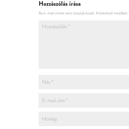
Hozzászólás írása
Az e-mail címet nem tesszük közzé.
A kötelező mezőket