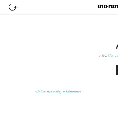
ISTENTISZ
Tanító:
Manuel
« A Genezis műfaji értelmezése