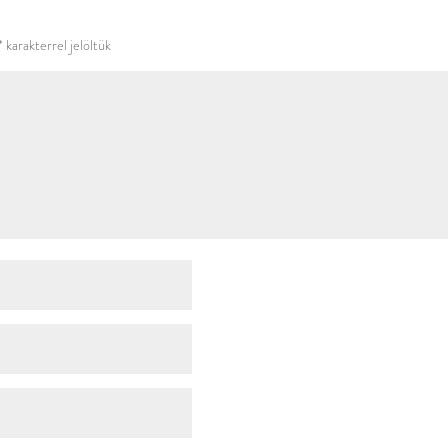
használni.
*
karakterrel jelöltük