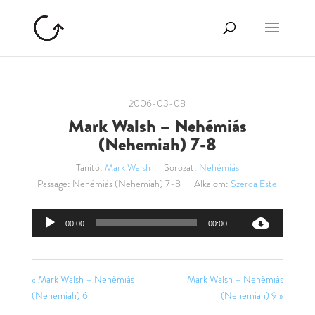
2006-03-08
Mark Walsh – Nehémiás
(Nehemiah) 7-8
Tanító:
Mark Walsh
Sorozat:
Nehémiás
Passage:
Nehémiás (Nehemiah) 7-8
Alkalom:
Szerda Este
Audió
00:00
00:00
lejátszó
« Mark Walsh – Nehémiás
Mark Walsh – Nehémiás
(Nehemiah) 6
(Nehemiah) 9 »