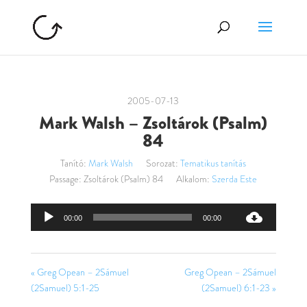
2005-07-13
Mark Walsh – Zsoltárok (Psalm)
84
Tanító:
Mark Walsh
Sorozat:
Tematikus tanítás
Passage:
Zsoltárok (Psalm) 84
Alkalom:
Szerda Este
Audió
00:00
00:00
lejátszó
« Greg Opean – 2Sámuel
Greg Opean – 2Sámuel
(2Samuel) 5:1-25
(2Samuel) 6:1-23 »