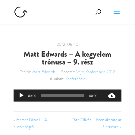
2012-08-10
Matt Edwards – A kegyelem
trónusa – 9. rész
Tanító:
Matt Edwards
Sorozat:
Vajta Konferencia 2012
Alkalom:
Konferencia
Audió
00:00
00:00
lejátszó
« Hamar Dániel – A
Tóth Olivér – Isten akarata az
büszkeségről
életünkre »