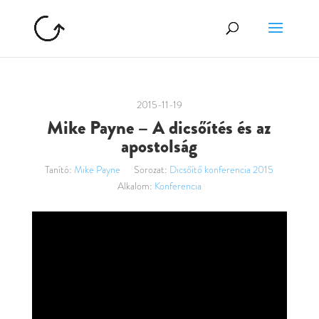
2015-11-19
Mike Payne – A dicsőítés és az
apostolság
Tanító:
Mike Payne
Sorozat:
Dicsőítő konferencia 2015
Alkalom:
Konferencia
Videólejátszó