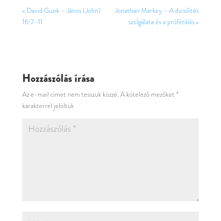
« David Guzik – János (John)
Jonathan Markey – A dicsőítés
16:7–11
szolgálata és a prófétálás »
Hozzászólás írása
Az e-mail címet nem tesszük közzé.
A kötelező mezőket
*
karakterrel jelöltük