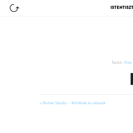
ISTENTISZ
Tanító:
Mike
« Molnár Sándor – Kérdések és válaszok