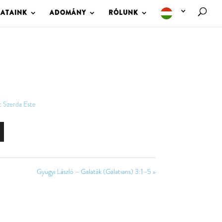
LATAINK
ADOMÁNY
RÓLUNK
:
Szerda Este
Gyügyi László – Galaták (Galatians) 3:1–5 »