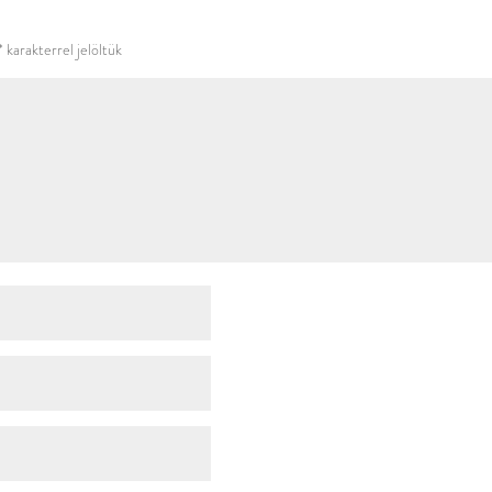
használni.
*
karakterrel jelöltük