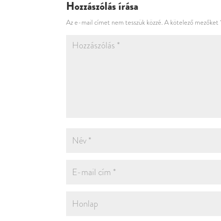
Hozzászólás írása
Az e-mail címet nem tesszük közzé.
A kötelező mezőket