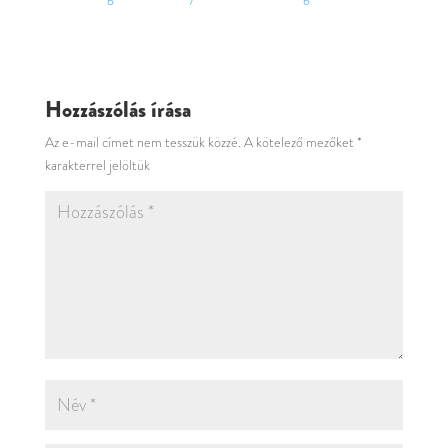
Hozzászólás írása
Az e-mail címet nem tesszük közzé.
A kötelező mezőket
*
karakterrel jelöltük