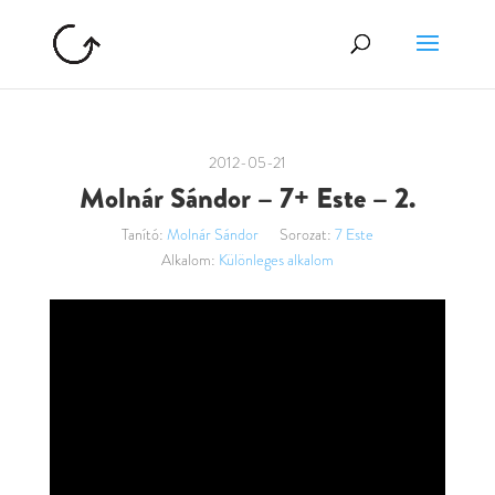
2012-05-21
Molnár Sándor – 7+ Este – 2.
Tanító:
Molnár Sándor
Sorozat:
7 Este
Alkalom:
Különleges alkalom
Videólejátszó