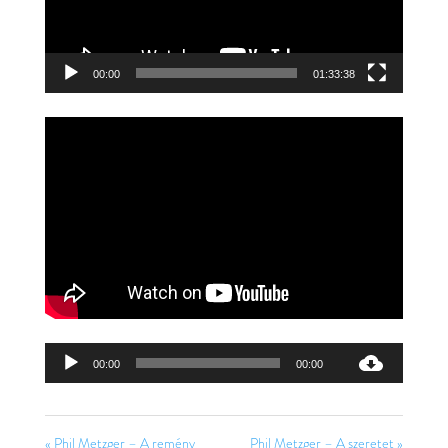
00:00
01:33:38
Audió
00:00
00:00
lejátszó
« Phil Metzger – A remény
Phil Metzger – A szeretet »