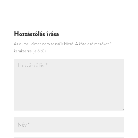
Hozzászólás írása
Az e-mail címet nem tesszük közzé.
A kötelező mezőket
*
karakterrel jelöltük