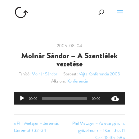
2005-08-04
Molnár Sándor – A Szentlélek
vezetése
Tanító:
Molnár Sándor
Sorozat:
Vajta Konferencia 2005
Alkalom:
Konferencia
Audió
00:00
00:00
lejátszó
« Phil Metzger – Jeremiás
Phil Metzger – Az evangélium:
(Jeremiah) 32–34
győzelmünk – 1Korinthus (1
Cor) 15:35–58 »