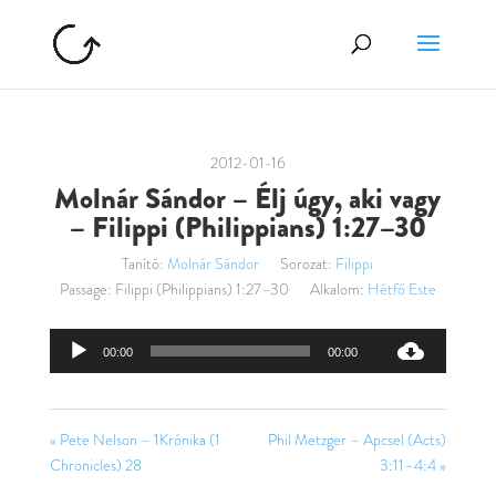
2012-01-16
Molnár Sándor – Élj úgy, aki vagy
– Filippi (Philippians) 1:27–30
Tanító:
Molnár Sándor
Sorozat:
Filippi
Passage:
Filippi (Philippians) 1:27–30
Alkalom:
Hétfő Este
Audió
00:00
00:00
lejátszó
« Pete Nelson – 1Krónika (1
Phil Metzger – Apcsel (Acts)
Chronicles) 28
3:11–4:4 »