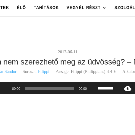
ETEK
ÉLŐ
TANÍTÁSOK
VEGYÉL RÉSZT
SZOLGÁL
2012-06-11
nem szerezhető meg az üdvösség? – Fil
ár Sándor
Sorozat:
Filippi
Passage:
Filippi (Philippians) 3:4–6
Alkalo
A
Audió
00:00
00:00
hangerő
lejátszó
növeléséhez,
illetőleg
csökkentéséhez
a
Fel/Le
billentyűket