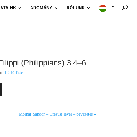
ATAINK
ADOMÁNY
RÓLUNK
ippi (Philippians) 3:4–6
m:
Hétfő Este
Molnár Sándor – Efezusi levél – bevezetés »