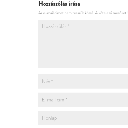
Hozzászólás írása
Az e-mail címet nem tesszük közzé.
A kötelező mezőket