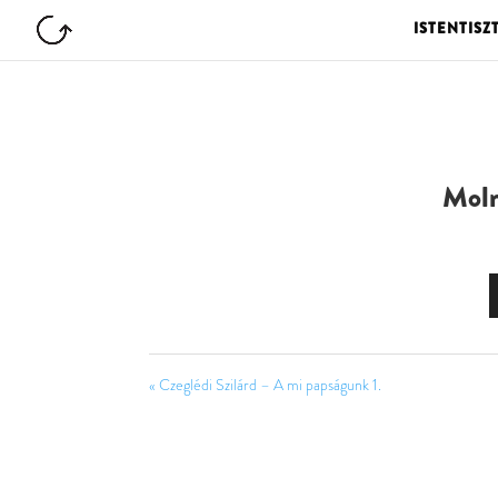
ISTENTISZ
Moln
« Czeglédi Szilárd – A mi papságunk 1.