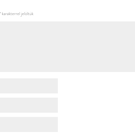
használni.
*
karakterrel jelöltük