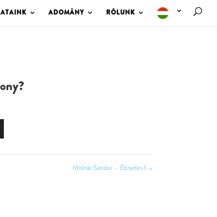
LATAINK
ADOMÁNY
RÓLUNK
sony?
Molnár Sándor – Ébredés 1. »