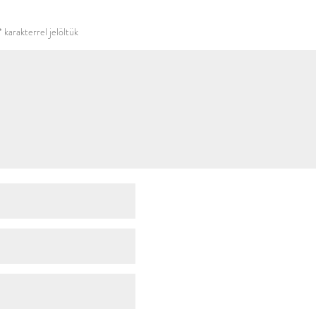
használni.
*
karakterrel jelöltük