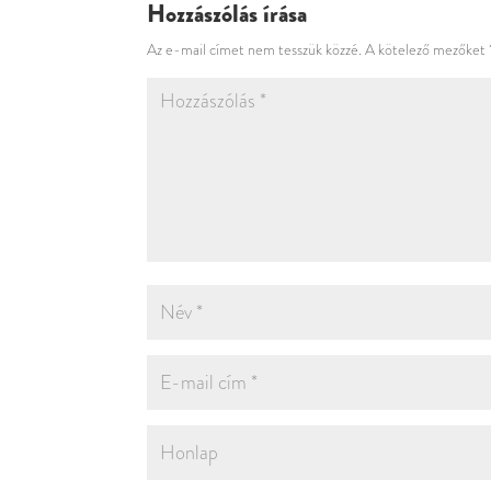
Hozzászólás írása
Az e-mail címet nem tesszük közzé.
A kötelező mezőket