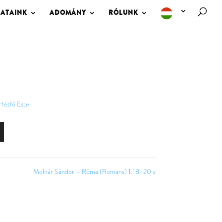
LATAINK
ADOMÁNY
RÓLUNK
Hétfő Este
Molnár Sándor – Róma (Romans) 1:18–20 »