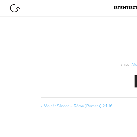
ISTENTISZ
Tanító:
Mo
« Molnár Sándor – Róma (Romans) 2:1:16