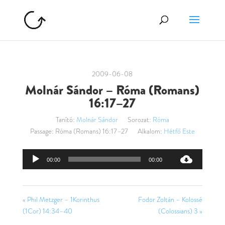
2009-06-08
Molnár Sándor – Róma (Romans)
16:17–27
Tanító:
Molnár Sándor
Sorozat:
Róma
Passage:
Róma (Romans) 16:17–27
Alkalom:
Hétfő Este
Audió
00:00
00:00
lejátszó
« Phil Metzger – 1Korinthus
Fodor Zoltán – Kolossé
(1Cor) 14:34–40
(Colossians) 3 »