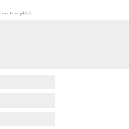
használni.
*
karakterrel jelöltük