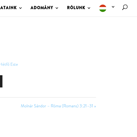
LATAINK
ADOMÁNY
RÓLUNK
Hétfő Este
Molnár Sándor – Róma (Romans) 3:21–31 »