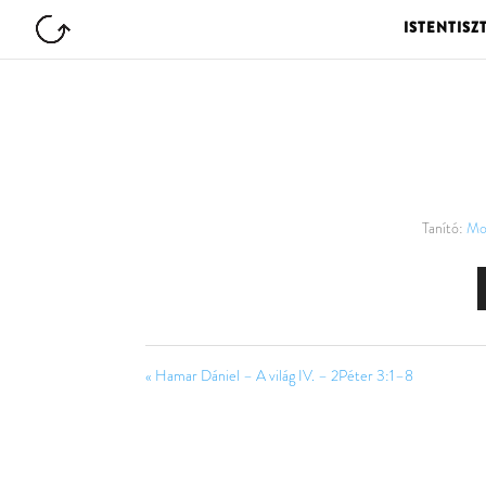
ISTENTISZ
Tanító:
Mo
« Hamar Dániel – A világ IV. – 2Péter 3:1–8