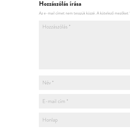
Hozzászólás írása
Az e-mail címet nem tesszük közzé.
A kötelező mezőket