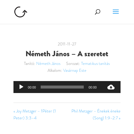
2011-11-27
Németh János – A szeretet
Tanító:
Németh János
Sorozat:
Tematikus tanítás
Alkalom:
Vasárnap Este
Audió
00:00
00:00
lejátszó
« Joy Metzger – 1Péter (1
Phil Metzger – Énekek éneke
Peter) 3:3–4
(Song) 1:9–2:7 »