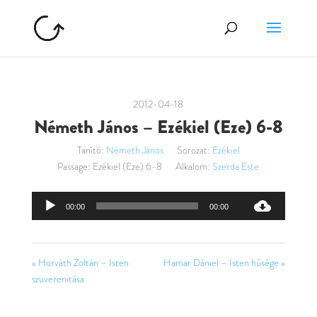
2012-04-18
Németh János – Ezékiel (Eze) 6-8
Tanító:
Németh János
Sorozat:
Ezékiel
Passage:
Ezékiel (Eze) 6-8
Alkalom:
Szerda Este
Audió
00:00
00:00
lejátszó
« Horváth Zoltán – Isten
Hamar Dániel – Isten hűsége »
szuverenitása