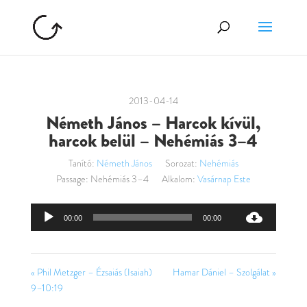
2013-04-14
Németh János – Harcok kívül,
harcok belül – Nehémiás 3–4
Tanító:
Németh János
Sorozat:
Nehémiás
Passage:
Nehémiás 3–4
Alkalom:
Vasárnap Este
Audió
00:00
00:00
lejátszó
« Phil Metzger – Ézsaiás (Isaiah)
Hamar Dániel – Szolgálat »
9–10:19