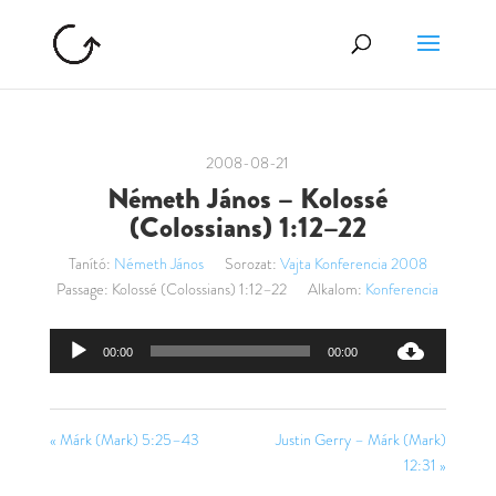
2008-08-21
Németh János – Kolossé
(Colossians) 1:12–22
Tanító:
Németh János
Sorozat:
Vajta Konferencia 2008
Passage:
Kolossé (Colossians) 1:12–22
Alkalom:
Konferencia
Audió
00:00
00:00
lejátszó
« Márk (Mark) 5:25–43
Justin Gerry – Márk (Mark)
12:31 »