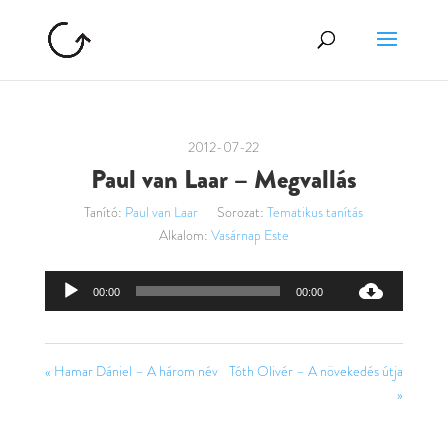
2012-07-22
Paul van Laar – Megvallás
Tanító:
Paul van Laar
Sorozat:
Tematikus tanítás
Alkalom:
Vasárnap Este
Audió
00:00
00:00
lejátszó
« Hamar Dániel – A három név
Tóth Olivér – A növekedés útja
»