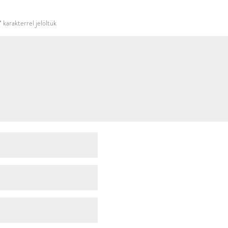
használni.
*
karakterrel jelöltük