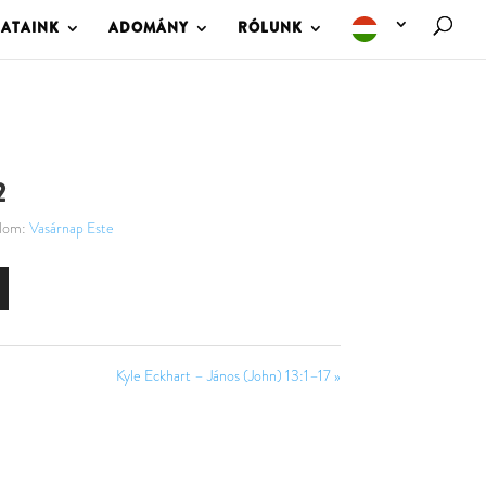
LATAINK
ADOMÁNY
RÓLUNK
2
lom:
Vasárnap Este
Kyle Eckhart – János (John) 13:1–17 »