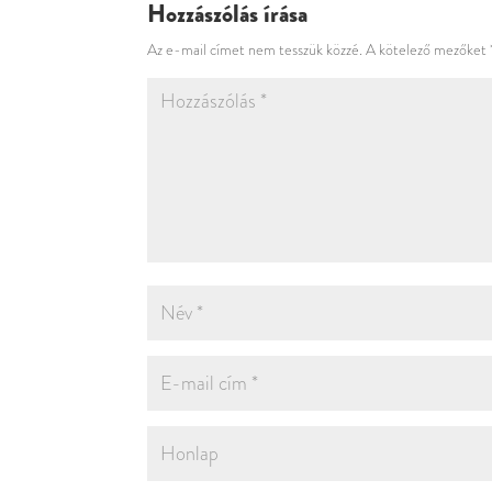
Hozzászólás írása
Az e-mail címet nem tesszük közzé.
A kötelező mezőket