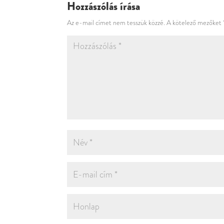
Hozzászólás írása
Az e-mail címet nem tesszük közzé.
A kötelező mezőket