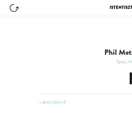
ISTENTISZ
Phil Metz
Tanító:
Ph
« János (John) 4