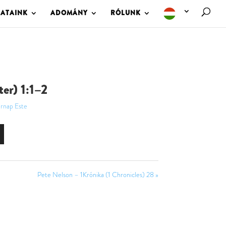
LATAINK
ADOMÁNY
RÓLUNK
ter) 1:1–2
rnap Este
Pete Nelson – 1Krónika (1 Chronicles) 28 »