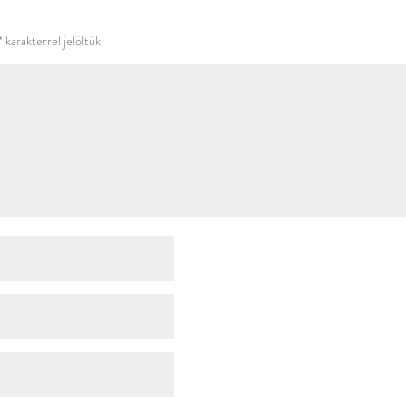
használni.
*
karakterrel jelöltük