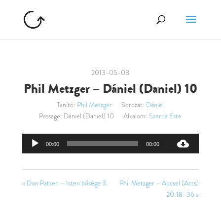
2013-05-08
Phil Metzger – Dániel (Daniel) 10
Tanító:
Phil Metzger
Sorozat:
Dániel
Passage:
Dániel (Daniel) 10
Alkalom:
Szerda Este
Audió
00:00
00:00
lejátszó
« Don Patten – Isten bősége 3.
Phil Metzger – Apcsel (Acts)
20:18–36 »