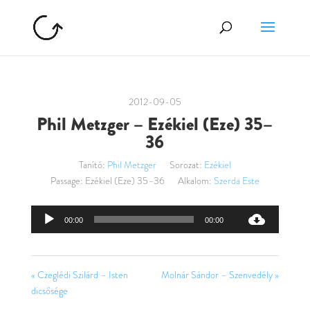
2012-09-05
Phil Metzger – Ezékiel (Eze) 35–
36
Tanító:
Phil Metzger
Sorozat:
Ezékiel
Passage:
Ezékiel (Eze) 35–36
Alkalom:
Szerda Este
Audió
00:00
00:00
lejátszó
« Czeglédi Szilárd – Isten
Molnár Sándor – Szenvedély »
dicsősége