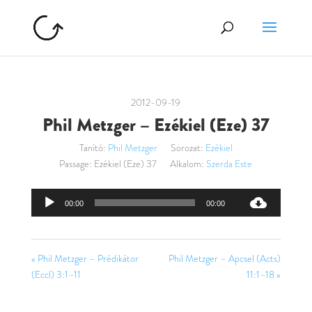
2012-09-19
Phil Metzger – Ezékiel (Eze) 37
Tanító:
Phil Metzger
Sorozat:
Ezékiel
Passage:
Ezékiel (Eze) 37
Alkalom:
Szerda Este
Audió
00:00
00:00
lejátszó
« Phil Metzger – Prédikátor
Phil Metzger – Apcsel (Acts)
(Eccl) 3:1–11
11:1–18 »