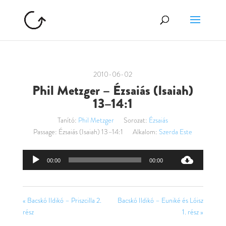
2010-06-02
Phil Metzger – Ézsaiás (Isaiah)
13–14:1
Tanító:
Phil Metzger
Sorozat:
Ézsaiás
Passage:
Ézsaiás (Isaiah) 13–14:1
Alkalom:
Szerda Este
Audió
00:00
00:00
lejátszó
« Bacskó Ildikó – Priszcilla 2.
Bacskó Ildikó – Euniké és Lóisz
rész
1. rész »