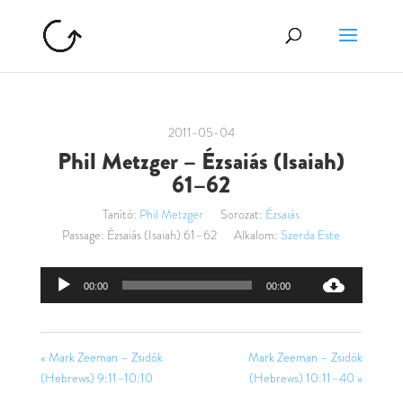
2011-05-04
Phil Metzger – Ézsaiás (Isaiah)
61–62
Tanító:
Phil Metzger
Sorozat:
Ézsaiás
Passage:
Ézsaiás (Isaiah) 61–62
Alkalom:
Szerda Este
Audió
00:00
00:00
lejátszó
« Mark Zeeman – Zsidók
Mark Zeeman – Zsidók
(Hebrews) 9:11–10:10
(Hebrews) 10:11–40 »