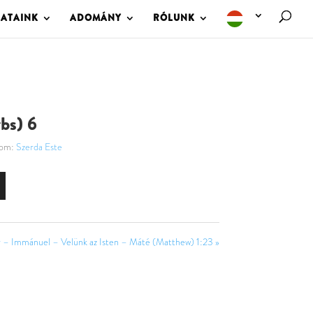
LATAINK
ADOMÁNY
RÓLUNK
bs) 6
lom:
Szerda Este
r – Immánuel – Velünk az Isten – Máté (Matthew) 1:23 »