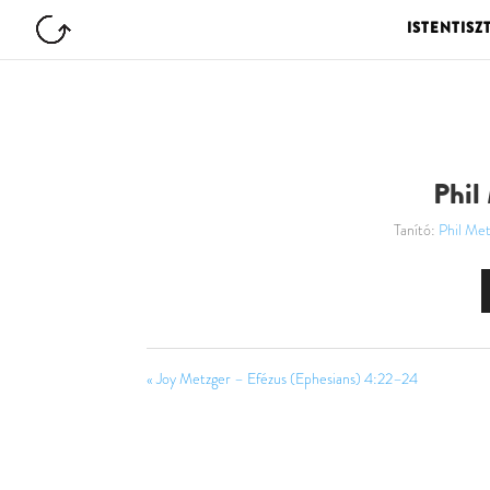
ISTENTISZ
Phil
Tanító:
Phil Met
« Joy Metzger – Efézus (Ephesians) 4:22–24