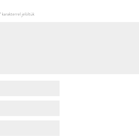
használni.
*
karakterrel jelöltük