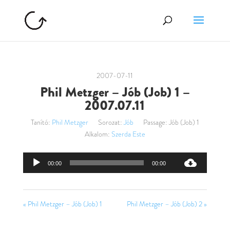
2007-07-11
Phil Metzger – Jób (Job) 1 –
2007.07.11
Tanító:
Phil Metzger
Sorozat:
Jób
Passage:
Jób (Job) 1
Alkalom:
Szerda Este
Audió
00:00
00:00
lejátszó
« Phil Metzger – Jób (Job) 1
Phil Metzger – Jób (Job) 2 »